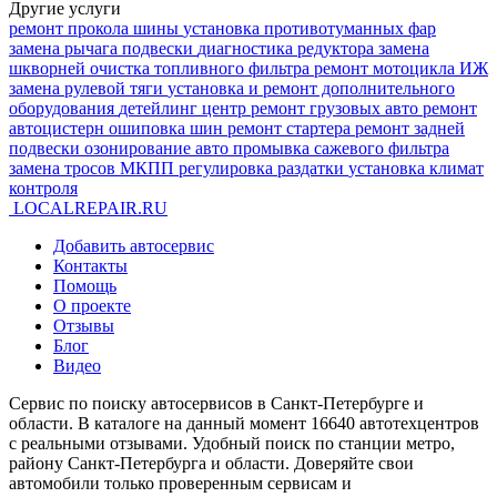
Другие
услуги
ремонт прокола шины
установка противотуманных фар
замена рычага подвески
диагностика редуктора
замена
шкворней
очистка топливного фильтра
ремонт мотоцикла ИЖ
замена рулевой тяги
установка и ремонт дополнительного
оборудования
детейлинг центр
ремонт грузовых авто
ремонт
автоцистерн
ошиповка шин
ремонт стартера
ремонт задней
подвески
озонирование авто
промывка сажевого фильтра
замена тросов МКПП
регулировка раздатки
установка климат
контроля
LOCALREPAIR
.RU
Добавить автосервис
Контакты
Помощь
О проекте
Отзывы
Блог
Видео
Сервис по поиску автосервисов в Санкт-Петербурге и
области. В каталоге на данный момент 16640 автотехцентров
с реальными отзывами. Удобный поиск по станции метро,
району Санкт-Петербурга и области. Доверяйте свои
автомобили только проверенным сервисам и