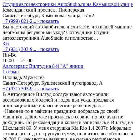
Студия автоэлектроники AutoStudio.ru на Камышовой улице
Комендантский проспект
Пионерская
Санкт-Петербург, Камышовая улица, 17 к2
+7 (999) 021-2...
- показать
Вы настоящий автолюбитель и считаете, что вашей машине
необходим регулярный уход? Сотрудники Студии
автоэлектроники AutoStudio.ru полностью…
3.6
+7 (931) 303-9...
- показать
Пн-Вс
10:00 — 21:00
Автосервис Вилгуд на 8-й "А" линии
1 отзыв
Площадь Мужества
Санкт-Петербург, Кушелевский путепровод, А
+7 (931) 303-9...
- показать
В Автосервисе Вилгуд обслуживают автомобили
всевозможных моделей и годов выпуска, предлагая
инновационные и классические решения для…
«Наконец-то в майские праздники добралась до своей
машинки, давно уже просилась в сервис, но все руки не
доходили. По рекомендации коллеги записалась в Вилгуд на
Школьной 89. У меня старушка Kia Rio 1.4 2007г. Морально
готовилась отдать круглую сумму, но в итоге все обошлось в
28 700 Я, как многие девушки, не сильно разбираюсь в