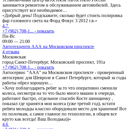
занимается ремонтом и обслуживанием автомобилей. Здесь
присутствует все необходимое…
«Добрый день! Подскажите, сколько будет стоить полировка
фар головного света на Форд Фокус 3 2012 г.в.»
4.7
+7 (962) 708-1...
- показать
Пн-Вс
09:00 — 21:00
Автотехцентр ААА на Московском проспекте
4 отзыва
Московская
город Санкт-Петербург, Московский проспект, 191а
+7 (962) 708-1...
- показать
Автосервис "ААА" на Московском проспекте - проверенный
автосервис для Шевроле в Санкт Петербурге, который за годы
работы обрел хорошую…
«Хочу поблагодарить ребят за то что оперативно сменили
колеса, несмотря на то что было много машин в очереди,
работают быстро, отдельное спасибо Косте шинщинку ,
показал где хранятся мои колеса (уже третий год), кстати
ребята молодцы классно оборудовали место для хранения! Все
по полочкам, а самое главное по технологии, в общем все
круто как всегда! Ваш Володька))»
4.6