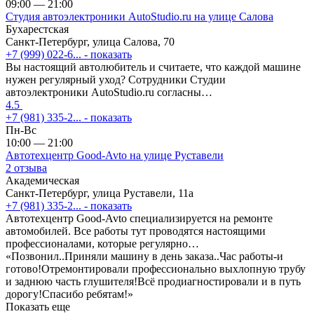
09:00 — 21:00
Студия автоэлектроники AutoStudio.ru на улице Салова
Бухарестская
Санкт-Петербург, улица Салова, 70
+7 (999) 022-6...
- показать
Вы настоящий автолюбитель и считаете, что каждой машине
нужен регулярный уход? Сотрудники Студии
автоэлектроники AutoStudio.ru согласны…
4.5
+7 (981) 335-2...
- показать
Пн-Вс
10:00 — 21:00
Автотехцентр Good-Avto на улице Руставели
2 отзыва
Академическая
Санкт-Петербург, улица Руставели, 11а
+7 (981) 335-2...
- показать
Автотехцентр Good-Avto специализируется на ремонте
автомобилей. Все работы тут проводятся настоящими
профессионалами, которые регулярно…
«Позвонил..Приняли машину в день заказа..Час работы-и
готово!Отремонтировали профессионально выхлопную трубу
и заднюю часть глушителя!Всё продиагностировали и в путь
дорогу!Спасибо ребятам!»
Показать еще