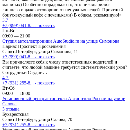
машинах) Особенно порадовало то, что не «впарили»
лишнего и даже отговорили от ненужных вещей. Приятный
бонус-вкусный кофе с печеньками) В общем, рекомендую!»
3.7
+7 (999) 041-8...
- показать
Пн-Вс
09:00 — 21:00
Студия автоэлектроники AutoStudio.ru на улице Симонова
Парнас
Проспект Просвещения
Санкт-Петербург, улица Симонова, 11
+7 (999) 041-8...
- показать
Вы причисляете себя к числу ответственных водителей и
считаете, что любой машине требуется систематический уход?
Сотрудники Студии…
4.7
+7 (931) 255-8...
- показать
Вт-Сб
09:00 — 18:00
Установочный центр автостекла Автостекло России на улице
Салова
3 отзыва
Бухарестская
Санкт-Петербург, улица Салова, 70
+7 (931) 255-8...
- показать
Установочный центр автостекла Автостекло России