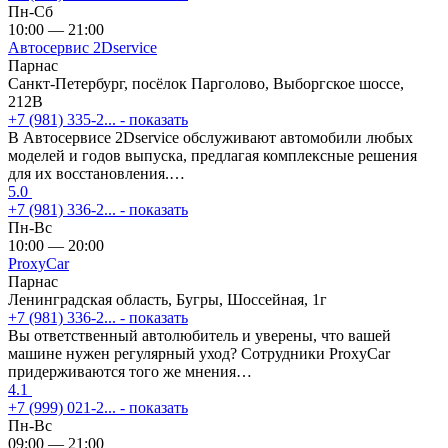
Пн-Сб
10:00 — 21:00
Автосервис 2Dservice
Парнас
Санкт-Петербург, посёлок Парголово, Выборгское шоссе,
212В
+7 (981) 335-2...
- показать
В Автосервисе 2Dservice обслуживают автомобили любых
моделей и годов выпуска, предлагая комплексные решения
для их восстановления.…
5.0
+7 (981) 336-2...
- показать
Пн-Вс
10:00 — 20:00
ProxyCar
Парнас
Ленинградская область, Бугры, Шоссейная, 1г
+7 (981) 336-2...
- показать
Вы ответственный автолюбитель и уверены, что вашей
машине нужен регулярный уход? Сотрудники ProxyCar
придерживаются того же мнения…
4.1
+7 (999) 021-2...
- показать
Пн-Вс
09:00 — 21:00